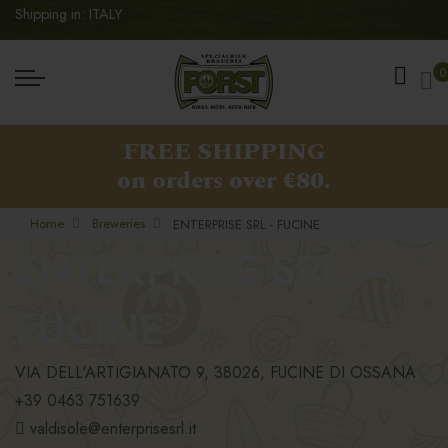
Shipping in: ITALY
My
0
FREE SHIPPING
on orders over €80.
Home
Breweries
ENTERPRISE SRL - FUCINE
ENTERPRISE SRL –
FUCINE
VIA DELL'ARTIGIANATO 9, 38026, FUCINE DI OSSANA
+39 0463 751639
valdisole@enterprisesrl.it