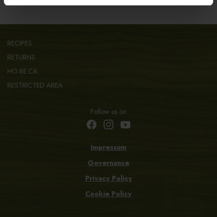
RECIPES
RETURNS
HO.RE.CA.
RESTRICTED AREA
Follow us on
Impressum
Governance
Privacy Policy
Cookie Policy