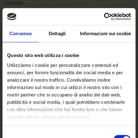
Specialty
ENTERPRISE SRL – FUCINE
Restaurant hours
Kitchen hours
Consenso
Dettagli
Informazioni sui cookie
Number of seats
Questo sito web utilizza i cookie
Utilizziamo i cookie per personalizzare contenuti ed
annunci, per fornire funzionalità dei social media e per
analizzare il nostro traffico. Condividiamo inoltre
informazioni sul modo in cui utilizzi il nostro sito con i
nostri partner che si occupano di analisi dei dati web,
pubblicità e social media, i quali potrebbero combinarle
TERMS OF SALE
con altre informazioni che hai fornito loro o che hanno
raccolto dal tuo utilizzo dei loro servizi.
Click here
to find out terms and conditions
of sale
Selezione