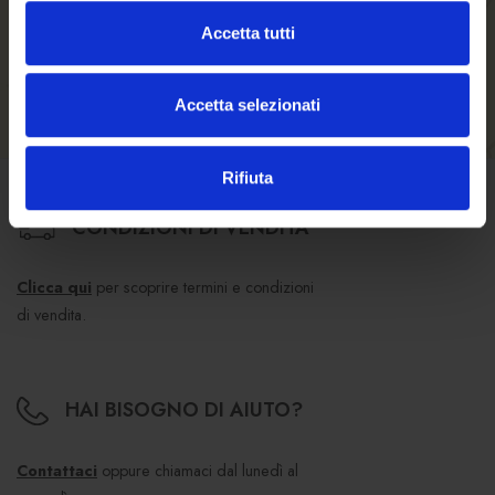
SKU
E01301
Accetta tutti
Accetta selezionati
Rifiuta
CONDIZIONI DI VENDITA
Clicca qui
per scoprire termini e condizioni
di vendita.
HAI BISOGNO DI AIUTO?
Contattaci
oppure chiamaci dal lunedì al