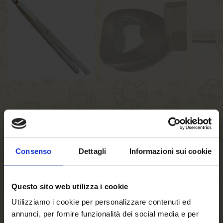
Pinze per barbecue
FORST legno 35 cm
Consenso
Dettagli
Informazioni sui cookie
Pinza per barbecue in legno con logo FORST stampato e
apribottiglie in metallo integrato
Questo sito web utilizza i cookie
Lunghezza: 35 cm
Utilizziamo i cookie per personalizzare contenuti ed
annunci, per fornire funzionalità dei social media e per