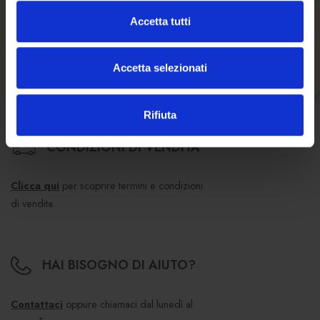
SKU
E100200
Accetta tutti
Accetta selezionati
Rifiuta
CONDIZIONI DI VENDITA
Clicca qui
per scoprire termini e condizioni
di vendita.
HAI BISOGNO DI AIUTO?
Contattaci
oppure chiamaci dal lunedì al