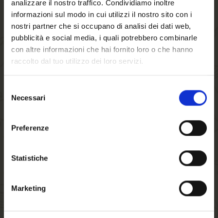
analizzare il nostro traffico. Condividiamo inoltre
informazioni sul modo in cui utilizzi il nostro sito con i
nostri partner che si occupano di analisi dei dati web,
(Nel prezzo indicato sono escluse le spese di spedizione)
pubblicità e social media, i quali potrebbero combinarle
*Nel prezzo indicato sono escluse le spese di spedizione.
con altre informazioni che hai fornito loro o che hanno
CONSEGNA GRATUITA per importi superiori a 80€
raccolto dal tuo utilizzo dei loro servizi.
10.00 €
Selezione
Necessari
del
consenso
-
+
Benvenuto su forst.it
Preferenze
Hai compiuto 18 anni?
AGGIUNGI AL CARRELLO
Statistiche
Marketing
Disponibilita':
In magazzino