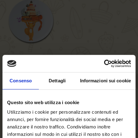
Piatto piccolo
Consenso
Dettagli
Informazioni sui cookie
FORST
Questo sito web utilizza i cookie
Piatto in porcellana, motivo "torta", diametro: ca. 23 cm
Utilizziamo i cookie per personalizzare contenuti ed
annunci, per fornire funzionalità dei social media e per
analizzare il nostro traffico. Condividiamo inoltre
(Nel prezzo indicato sono escluse le spese di spedizione)
informazioni sul modo in cui utilizzi il nostro sito con i