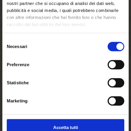
nostri partner che si occupano di analisi dei dati web,
*Nel prezzo indicato sono escluse le spese di spedizione.
pubblicità e social media, i quali potrebbero combinarle
CONSEGNA GRATUITA per importi superiori a 80€
con altre informazioni che hai fornito loro o che hanno
raccolto dal tuo utilizzo dei loro servizi.
29.00 €
Selezione
-
+
Necessari
del
consenso
Benvenuto su forst.it
Preferenze
AGGIUNGI AL CARRELLO
Hai compiuto 18 anni?
Statistiche
Disponibilita':
In magazzino
Marketing
SKU
E110000K
Accetta tutti