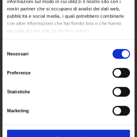
informazioni sul modo in cui utilizzi il nostro sito con i
(Nel prezzo indicato sono escluse le spese di spedizione.)
nostri partner che si occupano di analisi dei dati web,
*Nel prezzo indicato sono escluse le spese di spedizione.
pubblicità e social media, i quali potrebbero combinarle
CONSEGNA GRATUITA per importi superiori a 80€
con altre informazioni che hai fornito loro o che hanno
raccolto dal tuo utilizzo dei loro servizi.
17.00 €
Selezione
Necessari
del
-
+
consenso
Benvenuto su forst.it
Preferenze
Hai compiuto 18 anni?
AGGIUNGI AL CARRELLO
Statistiche
Marketing
Disponibilita':
In magazzino
SKU
E04475