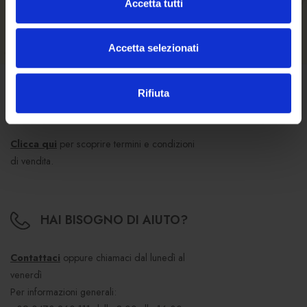
Accetta tutti
Accetta selezionati
Rifiuta
CONDIZIONI DI VENDITA
Clicca qui
per scoprire termini e condizioni
di vendita.
HAI BISOGNO DI AIUTO?
Contattaci
oppure chiamaci dal lunedì al
venerdì
Per informazioni generali: