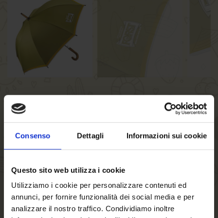
Ombrello FORST
Consenso
Dettagli
Informazioni sui cookie
Ombrello verde con logo FORST bianco, manico in legno e
apertura automatica premendo il pulsante.
Diametro: 100 cm
Questo sito web utilizza i cookie
Lunghezza: 90 cm
Utilizziamo i cookie per personalizzare contenuti ed
annunci, per fornire funzionalità dei social media e per
analizzare il nostro traffico. Condividiamo inoltre