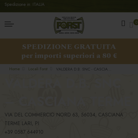
Spedizione in: ITALIA
Ca
0
SPEDIZIONE GRATUITA
per importi superiori a 80 €
Home
Locali Forst
VALDERA D.B. SNC - CASCIANA TERME
VALDERA D.B. SNC
– CASCIANA TERME
VIA DEL COMMERCIO NORD 63, 56034, CASCIANA
TERME LARI, PI
+39 0587 644910