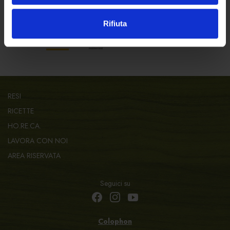
Rifiuta
Paga in sicurezza con:
RESI
RICETTE
HO.RE.CA.
LAVORA CON NOI
AREA RISERVATA
Seguici su
Colophon