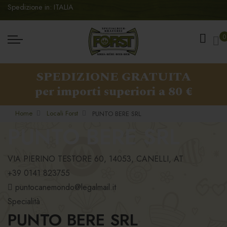
Spedizione in: ITALIA
Ca
0
SPEDIZIONE GRATUITA
per importi superiori a 80 €
Home
Locali Forst
PUNTO BERE SRL
PUNTO BERE SRL
VIA PIERINO TESTORE 60, 14053, CANELLI, AT
+39 0141 823755
puntocanemondo@legalmail.it
Specialità
PUNTO BERE SRL