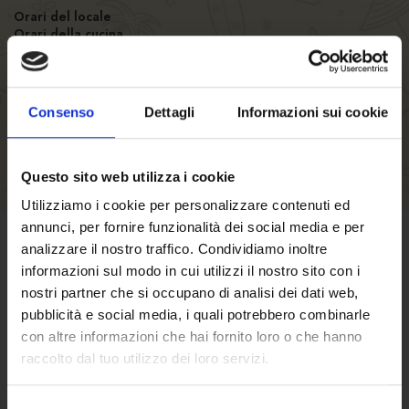
Orari del locale
Orari della cucina
Numero posti
Consenso
Dettagli
Informazioni sui cookie
Questo sito web utilizza i cookie
Utilizziamo i cookie per personalizzare contenuti ed
annunci, per fornire funzionalità dei social media e per
analizzare il nostro traffico. Condividiamo inoltre
CONDIZIONI DI VENDITA
informazioni sul modo in cui utilizzi il nostro sito con i
nostri partner che si occupano di analisi dei dati web,
Clicca qui
per scoprire termini e condizioni
pubblicità e social media, i quali potrebbero combinarle
con altre informazioni che hai fornito loro o che hanno
di vendita.
raccolto dal tuo utilizzo dei loro servizi.
Selezione