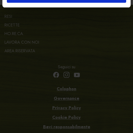
RESI
RICETTE
HO.RE.CA.
LAVORA CON NOI
AREA RISERVATA
Seguici su
Colophon
Governance
Privacy Policy
Cookie Policy
Bevi responsabilmente