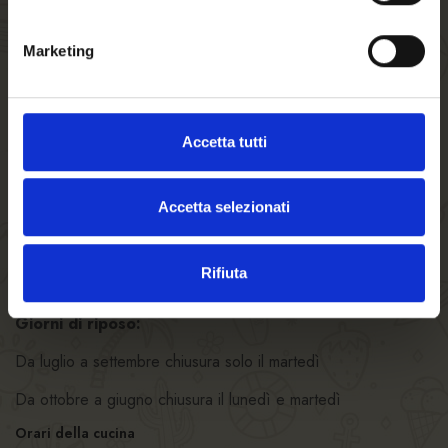
Marketing
Accetta tutti
Accetta selezionati
Forsterbräu Lana
Orari del locale
Rifiuta
ore 10.00 – 23.00
Giorni di riposo:
Da luglio a settembre chiusura solo il martedì
Da ottobre a giugno chiusura il lunedì e martedì
Orari della cucina