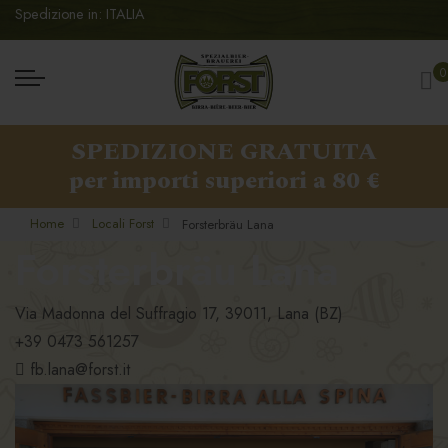
Spedizione in: ITALIA
Ca
0
SPEDIZIONE GRATUITA
per importi superiori a 80 €
Home
Locali Forst
Forsterbräu Lana
Forsterbräu Lana
Via Madonna del Suffragio 17, 39011, Lana (BZ)
+39 0473 561257
fb.lana@forst.it