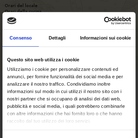
Orari del locale
Orari della cucina
Numero posti
Consenso
Dettagli
Informazioni sui cookie
Questo sito web utilizza i cookie
Utilizziamo i cookie per personalizzare contenuti ed
annunci, per fornire funzionalità dei social media e per
analizzare il nostro traffico. Condividiamo inoltre
CONDIZIONI DI VENDITA
informazioni sul modo in cui utilizzi il nostro sito con i
nostri partner che si occupano di analisi dei dati web,
Clicca qui
per scoprire termini e condizioni
pubblicità e social media, i quali potrebbero combinarle
con altre informazioni che hai fornito loro o che hanno
di vendita.
raccolto dal tuo utilizzo dei loro servizi.
Selezione