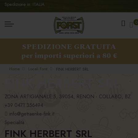
Spedizione in: ITALIA
Ca
0
SPEDIZIONE GRATUITA
per importi superiori a 80 €
Home
Locali Forst
FINK HERBERT SRL
FINK HERBERT SRL
ZONA ARTIGIANALE 5, 39054, RENON - COLLABO, BZ
+39 0471 356494
info@getraenke-fink.it
Specialità
FINK HERBERT SRL