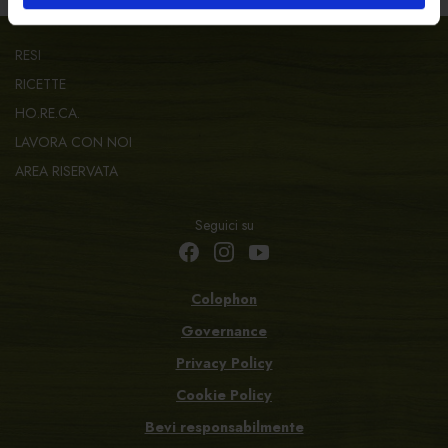
RESI
RICETTE
HO.RE.CA.
LAVORA CON NOI
AREA RISERVATA
Seguici su
Colophon
Governance
Privacy Policy
Cookie Policy
Bevi responsabilmente