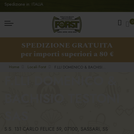
Spedizione in: ITALIA
Ca
0
SPEDIZIONE GRATUITA
per importi superiori a 80 €
Home
Locali Forst
F.LLI DOMENICO & BACHISIO TESTONI SAS
F.LLI DOMENICO &
BACHISIO TESTONI
SAS
S.S. 131 CARLO FELICE 59, 07100, SASSARI, SS