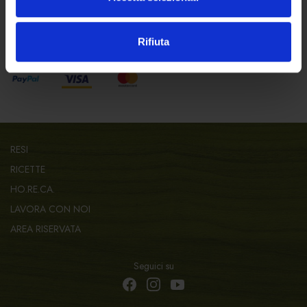
SHOPPING SICURO
Rifiuta
Paga in sicurezza con:
RESI
RICETTE
HO.RE.CA.
LAVORA CON NOI
AREA RISERVATA
Seguici su