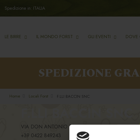
Spedizione in: ITALIA
LE BIRRE
IL MONDO FORST
GLI EVENTI
DOVE 
SPEDIZIONE GR
Home
Locali Forst
F.LLI BACCIN SNC
F.LLI BACCIN SNC
VIA DON ANTONIO PIVA 16, 31056, RONCADE - B
+39 0422 849243