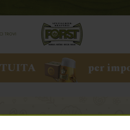
CI TROVI
ATUITA
per impo
IANCADE , TV