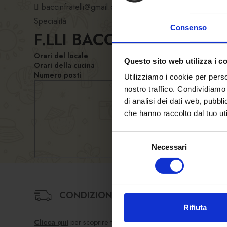
baccinfratelli@gmail.com
Specialità
Consenso
F.LLI BACCIN SNC
Orari del locale
Questo sito web utilizza i c
Orari della cucina
Numero posti
Utilizziamo i cookie per perso
nostro traffico. Condividiamo 
di analisi dei dati web, pubbl
che hanno raccolto dal tuo uti
Selezione
Necessari
del
consenso
CONDIZIONI DI VENDITA
Rifiuta
Clicca qui
per scoprire termini e condizioni