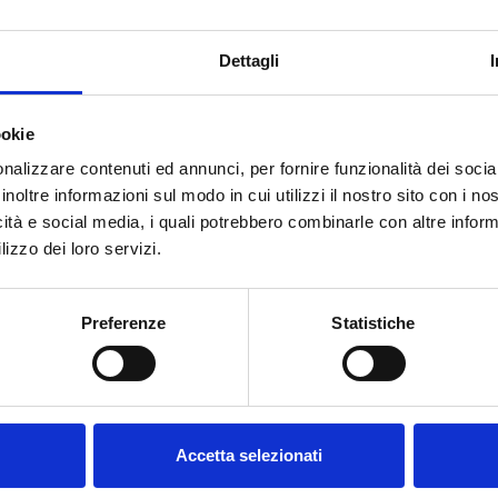
Dettagli
ookie
nalizzare contenuti ed annunci, per fornire funzionalità dei socia
inoltre informazioni sul modo in cui utilizzi il nostro sito con i n
icità e social media, i quali potrebbero combinarle con altre inform
lizzo dei loro servizi.
Benvenuto su forst.it Hai
compiuto 18 anni?
Preferenze
Statistiche
HAI BISOGNO DI AIUTO?
Accetta selezionati
Contattaci
oppure chiamaci dal lunedì al