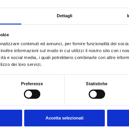
Dettagli
ookie
nalizzare contenuti ed annunci, per fornire funzionalità dei socia
inoltre informazioni sul modo in cui utilizzi il nostro sito con i n
icità e social media, i quali potrebbero combinarle con altre inform
lizzo dei loro servizi.
Benvenuto su forst.it Hai
compiuto 18 anni?
Preferenze
Statistiche
HAI BISOGNO DI AIUTO?
Accetta selezionati
Contattaci
oppure chiamaci dal lunedì al