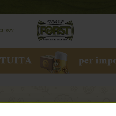
CI TROVI
ATUITA
per impo
 PONTECCHIO MARCONI, BO