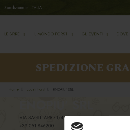
Spedizione in: ITALIA
LE BIRRE
IL MONDO FORST
GLI EVENTI
DOVE 
SPEDIZIONE GR
Home
Locali Forst
ENOPIU' SRL
ENOPIU’ SRL
VIA SAGITTARIO 1/4, 40037, SASSO MARCONI -
+39 051 846200