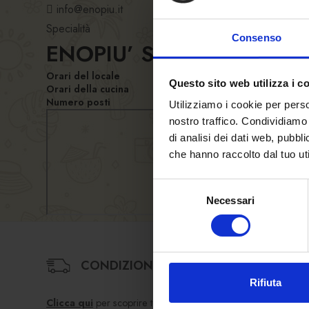
info@enopiu.it
Specialità
Consenso
ENOPIU’ SRL
Orari del locale
Questo sito web utilizza i c
Orari della cucina
Numero posti
Utilizziamo i cookie per perso
nostro traffico. Condividiamo 
di analisi dei dati web, pubbl
che hanno raccolto dal tuo uti
Selezione
Necessari
del
consenso
CONDIZIONI DI VENDITA
Rifiuta
Clicca qui
per scoprire termini e condizioni