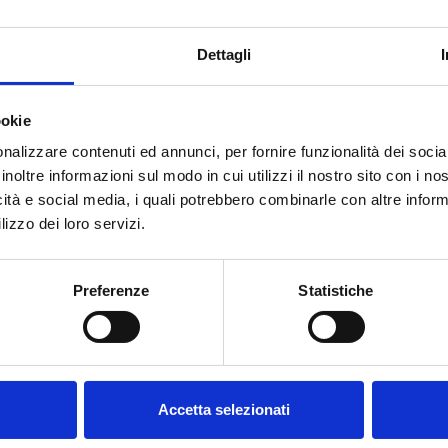
Dettagli
ookie
nalizzare contenuti ed annunci, per fornire funzionalità dei socia
inoltre informazioni sul modo in cui utilizzi il nostro sito con i n
icità e social media, i quali potrebbero combinarle con altre inform
lizzo dei loro servizi.
Benvenuto su forst.it Hai
compiuto 18 anni?
Preferenze
Statistiche
HAI BISOGNO DI AIUTO?
Accetta selezionati
Contattaci
oppure chiamaci dal lunedì al