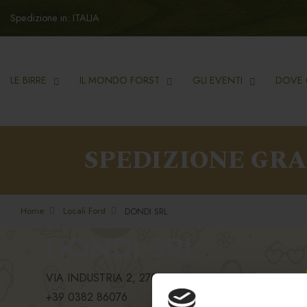
Spedizione in: ITALIA
LE BIRRE
IL MONDO FORST
GLI EVENTI
DOVE 
SPEDIZIONE GR
Home
Locali Forst
DONDI SRL
DONDI SRL
VIA INDUSTRIA 2, 27020, TROMELLO, PV
+39 0382 86076