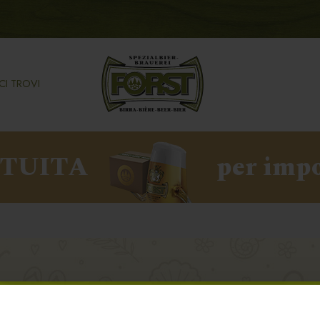
CI TROVI
ATUITA
per impo