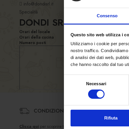
info@dondisrl.it
Specialità
Consenso
DONDI SRL
Orari del locale
Questo sito web utilizza i c
Orari della cucina
Numero posti
Utilizziamo i cookie per perso
nostro traffico. Condividiamo 
di analisi dei dati web, pubbl
che hanno raccolto dal tuo uti
Selezione
Necessari
del
consenso
CONDIZIONI DI VENDITA
Rifiuta
Clicca qui
per scoprire termini e condizioni