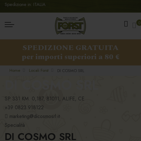
Spedizione in: ITALIA
Ca
0
SPEDIZIONE GRATUITA
per importi superiori a 80 €
Home
Locali Forst
DI COSMO SRL
DI COSMO SRL
SP 331 KM. 0,187, 81011, ALIFE, CE
+39 0823 918122
marketing@dicosmosrl.it
Specialità
DI COSMO SRL