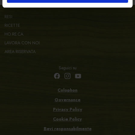
RESI
RICETTE
HO.RE.CA.
LAVORA CON NOI
AREA RISERVATA
Seguici su
Colophon
Governance
Privacy Policy
Cookie Policy
Bevi responsabilmente