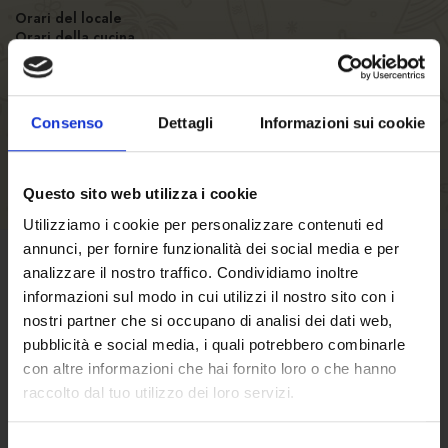
Orari del locale
Orari della cucina
Numero posti
Consenso
Dettagli
Informazioni sui cookie
Questo sito web utilizza i cookie
Utilizziamo i cookie per personalizzare contenuti ed
annunci, per fornire funzionalità dei social media e per
analizzare il nostro traffico. Condividiamo inoltre
CONDIZIONI DI VENDITA
informazioni sul modo in cui utilizzi il nostro sito con i
nostri partner che si occupano di analisi dei dati web,
Clicca qui
per scoprire termini e condizioni
pubblicità e social media, i quali potrebbero combinarle
con altre informazioni che hai fornito loro o che hanno
di vendita.
raccolto dal tuo utilizzo dei loro servizi.
Selezione