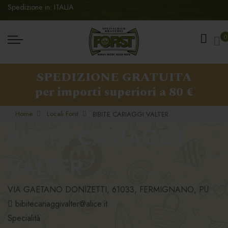
Spedizione in: ITALIA
Ca
0
SPEDIZIONE GRATUITA
per importi superiori a 80 €
Home
Locali Forst
BIBITE CARIAGGI VALTER
BIBITE CARIAGGI
VALTER
VIA GAETANO DONIZETTI, 61033, FERMIGNANO, PU
bibitecariaggivalter@alice.it
Specialità