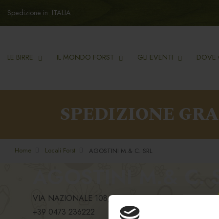
Spedizione in: ITALIA
LE BIRRE
IL MONDO FORST
GLI EVENTI
DOVE 
SPEDIZIONE GR
Home
Locali Forst
AGOSTINI M.& C. SRL
AGOSTINI M.& C. 
VIA NAZIONALE 108, 39012, MERANO - SINIGO, B
+39 0473 236222