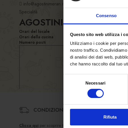
info@agostinimeran.it
Specialità
Consenso
AGOSTINI M.& C. SRL
Orari del locale
Questo sito web utilizza i c
Orari della cucina
Numero posti
Utilizziamo i cookie per perso
nostro traffico. Condividiamo 
di analisi dei dati web, pubbl
che hanno raccolto dal tuo uti
Selezione
Necessari
del
consenso
CONDIZIONI DI VENDITA
Rifiuta
Clicca qui
per scoprire termini e condizioni