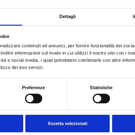
Dettagli
ookie
nalizzare contenuti ed annunci, per fornire funzionalità dei socia
inoltre informazioni sul modo in cui utilizzi il nostro sito con i n
icità e social media, i quali potrebbero combinarle con altre inform
lizzo dei loro servizi.
Benvenuto su forst.it Hai
compiuto 18 anni?
Preferenze
Statistiche
HAI BISOGNO DI AIUTO?
Accetta selezionati
Contattaci
oppure chiamaci dal lunedì al