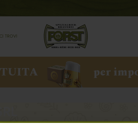
CI TROVI
ATUITA
per impo
SRL
Z