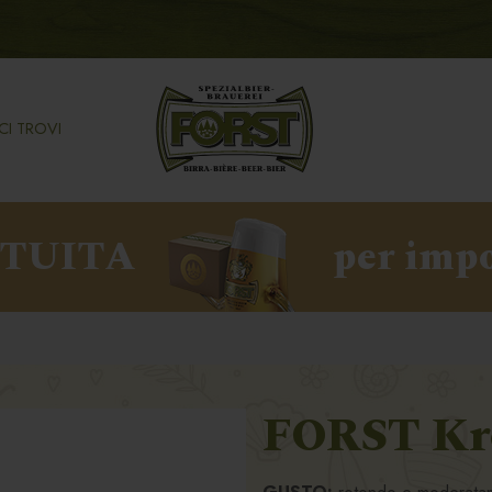
CI TROVI
ATUITA
per impo
FORST Kro