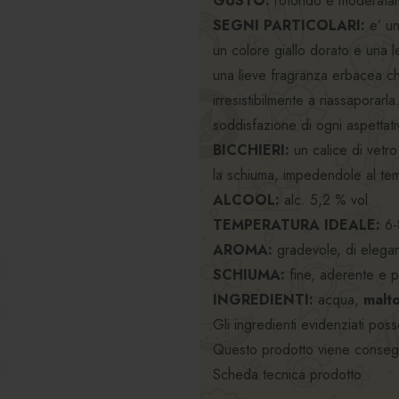
GUSTO:
rotondo e moderata
SEGNI PARTICOLARI:
e’ u
un colore giallo dorato e una l
una lieve fragranza erbacea ch
irresistibilmente a riassaporarl
soddisfazione di ogni aspettativ
BICCHIERI:
un calice di vetro
la schiuma, impedendole al te
ALCOOL:
alc. 5,2 % vol.
TEMPERATURA IDEALE:
6-
AROMA:
gradevole, di elegan
SCHIUMA:
fine, aderente e p
INGREDIENTI:
acqua,
malto
Gli ingredienti evidenziati pos
Questo prodotto viene consegna
Scheda tecnica prodotto