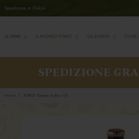
Spedizione in: ITALIA
LE BIRRE
IL MONDO FORST
GLI EVENTI
DOVE 
SPEDIZIONE GR
Home
FORST Kronen 0,66 x 15
Vai
Vai
alla
all'inizio
fine
della