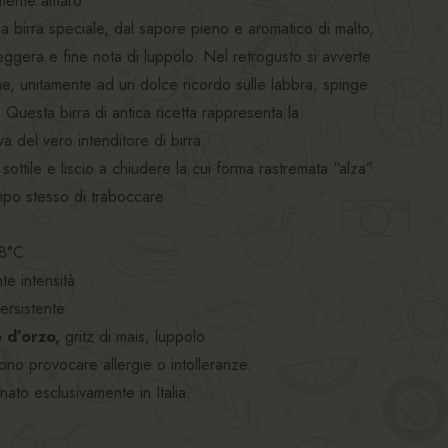
mente amaro
na birra speciale, dal sapore pieno e aromatico di malto,
eggera e fine nota di luppolo. Nel retrogusto si avverte
e, unitamente ad un dolce ricordo sulle labbra, spinge
a. Questa birra di antica ricetta rappresenta la
a del vero intenditore di birra
 sottile e liscio a chiudere la cui forma rastremata “alza”
mpo stesso di traboccare
8°C
te intensità
ersistente
 d’orzo,
gritz di mais, luppolo
sono provocare allergie o intolleranze.
to esclusivamente in Italia.