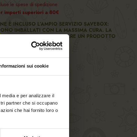
luse le spese di spedizione.
mporti superiori a 80€
ONE È INCLUSO L’AMPIO SERVIZIO SAVEBOX:
GONO IMBALLATI CON LA MASSIMA CURA. LA
O DA SEMPRE PER REALIZZARE UN PRODOTTO
Informazioni sui cookie
l media e per analizzare il
ostri partner che si occupano
LLO
azioni che hai fornito loro o