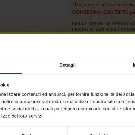
*Nel prezzo indicato sono esc
CONSEGNA GRATUITA per i
NELLE SPESE DI SPEDIZI
I NOSTRI ARTICOLI VEN
STESSA CHE IMPIEGHIAM
DI ALTISSIMA QUALITÀ.
34.50 €
Dettagli
-
+
ookie
nalizzare contenuti ed annunci, per fornire funzionalità dei socia
inoltre informazioni sul modo in cui utilizzi il nostro sito con i n
AGGIUNGI AL CARRE
icità e social media, i quali potrebbero combinarle con altre inform
lizzo dei loro servizi.
Benvenuto su forst.it Hai
Disponibilita':
In magazzino