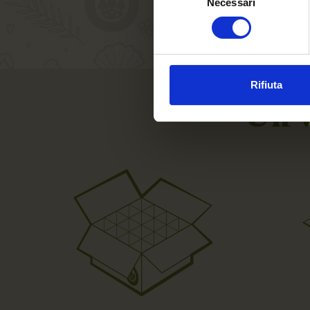
Necessari
del
consenso
Rifiuta
Un v