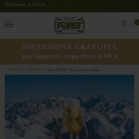
Spedizione in: ITALIA
Ca
0
SPEDIZIONE GRATUITA
per importi superiori a 80 €
Home
Eventi
Birra FORST di nuovo in pista a fianco di FISI.