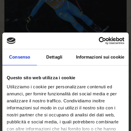
Consenso
Dettagli
Informazioni sui cookie
Birra FORST sulle tute FISI
Per la nuova stagione,
Birra FORST
sarà presente con il
proprio logo anche sull’
abbigliamento tecnico e da gara
Questo sito web utilizza i cookie
dello
sci alpinismo
, una nuova disciplina olimpica che
Utilizziamo i cookie per personalizzare contenuti ed
esordirà in occasione di
Milano-Cortina 2026.
In più,
annunci, per fornire funzionalità dei social media e per
comparirà nuovamente
sulle tute degli atleti
dello sci
analizzare il nostro traffico. Condividiamo inoltre
informazioni sul modo in cui utilizzi il nostro sito con i
alpino, biathlon, salto, combinata nordica, sci fondo, freestyle
nostri partner che si occupano di analisi dei dati web,
e snowboard, slittino pista naturale, slittino, skeleton e bob.
pubblicità e social media, i quali potrebbero combinarle
con altre informazioni che hai fornito loro o che hanno