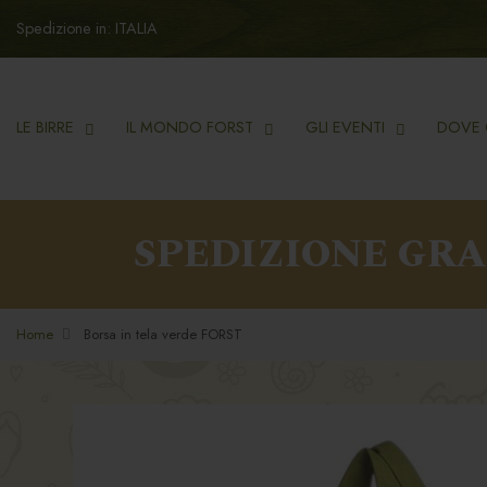
Spedizione in: ITALIA
LE BIRRE
IL MONDO FORST
GLI EVENTI
DOVE 
SPEDIZIONE GR
Home
Borsa in tela verde FORST
Vai
Vai
alla
all'inizio
fine
della