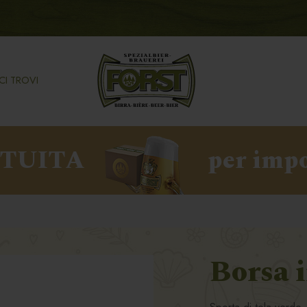
CI TROVI
ATUITA
per impo
Borsa 