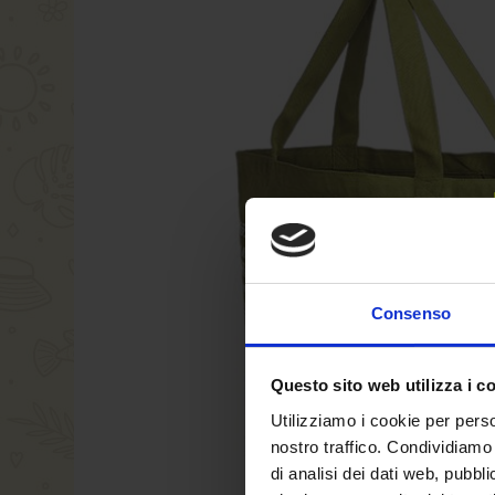
della
galleria
galleria
di
di
immagini
immagini
Consenso
Questo sito web utilizza i c
Utilizziamo i cookie per perso
nostro traffico. Condividiamo 
di analisi dei dati web, pubbl