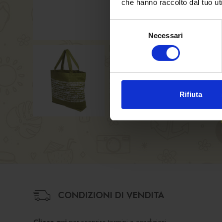
che hanno raccolto dal tuo uti
Selezione
Necessari
del
consenso
Rifiuta
CONDIZIONI DI VENDITA
Clicca qui
per scoprire termini e condizioni