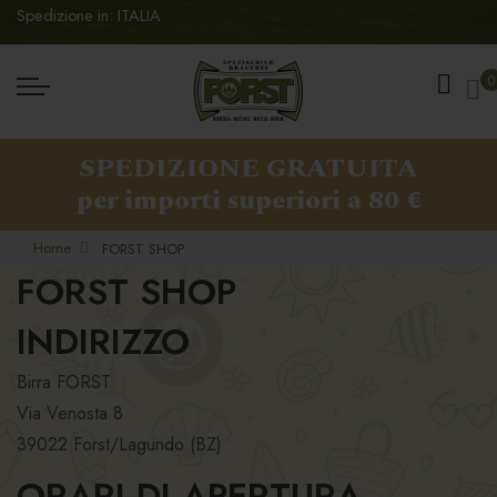
Spedizione in: ITALIA
Ca
0
SPEDIZIONE GRATUITA
per importi superiori a 80 €
Home
FORST SHOP
FORST SHOP
INDIRIZZO
Birra FORST
Via Venosta 8
39022 Forst/Lagundo (BZ)
ORARI DI APERTURA