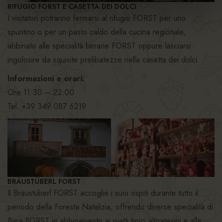
RIFUGIO FORST E CASETTA DEI DOLCI
I visitatori potranno fermarsi al rifugio FORST per uno
spuntino o per un pasto caldo della cucina regionale,
abbinato alle specialità birrarie FORST oppure lasciarsi
ingolosire da squisite prelibatezze nella casetta dei dolci.
Informazioni e orari:
Ore 11:30 – 22:00
Tel. +39 349 087 6219
BRÄUSTÜBERL FORST
Il Bräustüberl FORST accoglie i suoi ospiti durante tutto il
periodo della Foresta Natalizia, offrendo diverse specialità di
Birra FORST in abbinamento ai piatti tipici altoatesini e alle