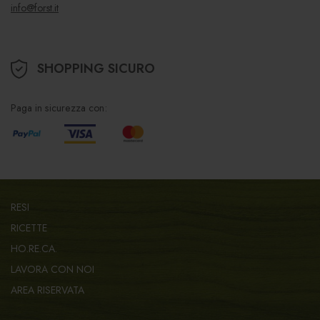
info@forst.it
SHOPPING SICURO
Paga in sicurezza con:
RESI
RICETTE
HO.RE.CA.
LAVORA CON NOI
AREA RISERVATA