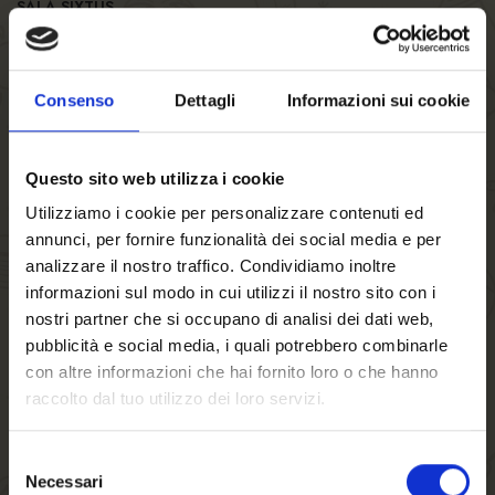
SALA SIXTUS
La storica Sala Sixtus di Birra FORST è ideale per chi vuole
vivere piacevoli momenti in compagnia, ed è perfetta anche
per gruppi più numerosi che desiderano trascorrere insieme
Consenso
Dettagli
Informazioni sui cookie
un’esperienza gastronomica unica. Qui gli ospiti vengono
deliziati dai tipici piatti della cucina altoatesina e dalle
Questo sito web utilizza i cookie
specialità birrarie di casa FORST.
Utilizziamo i cookie per personalizzare contenuti ed
Informazioni e orari:
annunci, per fornire funzionalità dei social media e per
Ore 11:30 – 23:00
analizzare il nostro traffico. Condividiamo inoltre
sixtussaal@forst.it
informazioni sul modo in cui utilizzi il nostro sito con i
nostri partner che si occupano di analisi dei dati web,
PRENOTA UN TAVOLO
pubblicità e social media, i quali potrebbero combinarle
con altre informazioni che hai fornito loro o che hanno
raccolto dal tuo utilizzo dei loro servizi.
Selezione
Necessari
del