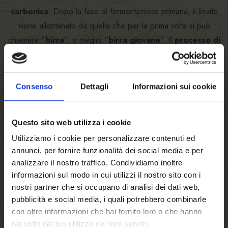
carbonica
. Dopo la fase di fermentazione primaria, il lievito
viene allontanato da quella che per la prima volta si può
chiamare “
birra
”, o meglio “
birra
giovane
”. Il
processo di
fermentazione
dura 7-8 giorni a temperatura controllata. Ma
questa “birra giovane“ deve ancora maturare, per poter
esprimere appieno il suo sapore straordinario.
Consenso
Dettagli
Informazioni sui cookie
La lunga fase di maturazione
, che necessita di
bassissime temperature
(< 0°c),
avviene nelle nostre
Questo sito web utilizza i cookie
cantine di maturazione, sotto l’occhio vigile dei
mastri birrai
.
Utilizziamo i cookie per personalizzare contenuti ed
Con la naturale eliminazione di quei composti che ne
annunci, per fornire funzionalità dei social media e per
contraddistinguono “l’acerbità”, la birra da “giovane” diventa
analizzare il nostro traffico. Condividiamo inoltre
“
matura
”, e viene filtrata e avviata infine al confezionamento.
informazioni sul modo in cui utilizzi il nostro sito con i
nostri partner che si occupano di analisi dei dati web,
Il risultato sarà una fresca e dissetante Birra FORST.
pubblicità e social media, i quali potrebbero combinarle
con altre informazioni che hai fornito loro o che hanno
raccolto dal tuo utilizzo dei loro servizi.