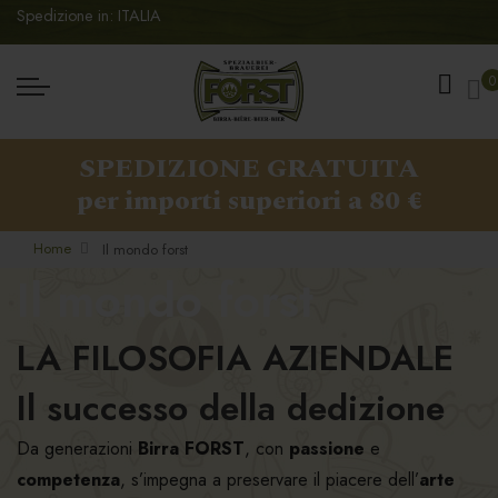
Spedizione in: ITALIA
Ca
0
SPEDIZIONE GRATUITA
per importi superiori a 80 €
Home
Il mondo forst
Il mondo forst
LA FILOSOFIA AZIENDALE
Il successo della dedizione
Da generazioni
Birra FORST
, con
passione
e
competenza
, s’impegna a preservare il piacere dell’
arte