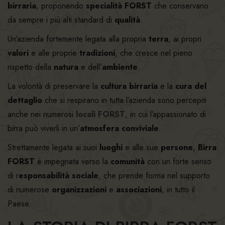
birraria
, proponendo
specialità FORST
che conservano
da sempre i più alti standard di
qualità
.
Un’azienda fortemente legata alla propria
terra
, ai propri
valori
e alle proprie
tradizioni
, che cresce nel pieno
rispetto della
natura
e dell’
ambiente
.
La volontà di preservare la
cultura birraria
e la
cura del
dettaglio
che si respirano in tutta l’azienda sono percepiti
anche nei numerosi
locali FORST
, in cui l’appassionato di
birra può viverli in un’
atmosfera conviviale
.
Strettamente legata ai suoi
luoghi
e alle sue
persone
,
Birra
FORST
è impegnata verso la
comunità
con un forte senso
di r
esponsabilità sociale
, che prende forma nel supporto
di numerose
organizzazioni
e
associazioni
, in tutto il
Paese.