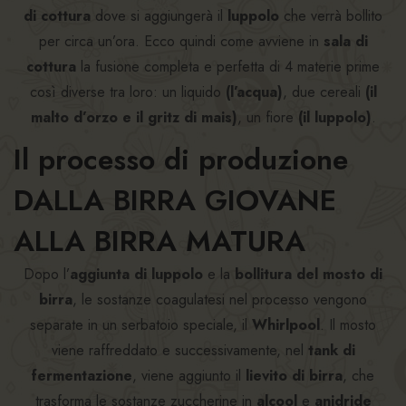
di cottura
dove si aggiungerà il
luppolo
che verrà bollito
per circa un’ora. Ecco quindi come avviene in
sala di
cottura
la fusione completa e perfetta di 4 materie prime
così diverse tra loro: un liquido
(l’acqua)
, due cereali
(il
malto d’orzo e il gritz di mais)
, un fiore
(il luppolo)
.
Il processo di produzione
DALLA BIRRA GIOVANE
ALLA BIRRA MATURA
Dopo l’
aggiunta di luppolo
e la
bollitura del mosto di
birra
, le sostanze coagulatesi nel processo vengono
separate in un serbatoio speciale, il
Whirlpool
. Il mosto
viene raffreddato e successivamente, nel
tank di
fermentazione
, viene aggiunto il
lievito di birra
, che
trasforma le sostanze zuccherine in
alcool
e
anidride